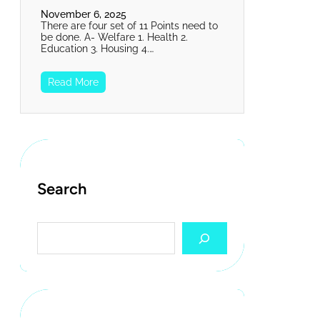
November 6, 2025
There are four set of 11 Points need to
be done. A- Welfare 1. Health 2.
Education 3. Housing 4.…
Read More
Search
S
e
a
r
c
h