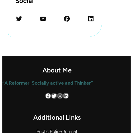
Social
Twitter
YouTube
Facebook
LinkedIn
About Me
“A Reformer, Socially active and Thinker”
Facebook
Twitter
Instagram
LinkedIn
Additional Links
Public Police Journal