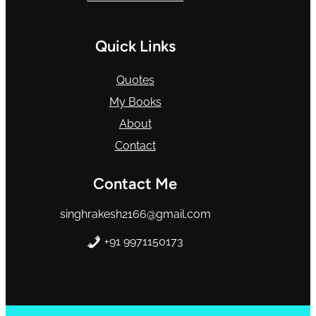
Quick Links
Quotes
My Books
About
Contact
Contact Me
singhrakesh2166@gmail.com
+
91 9971150173